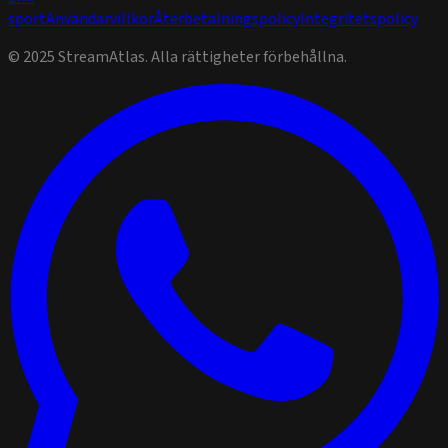
sport
Användarvillkor
Återbetalningspolicy
Integritetspolicy
© 2025 StreamAtlas. Alla rättigheter förbehållna.