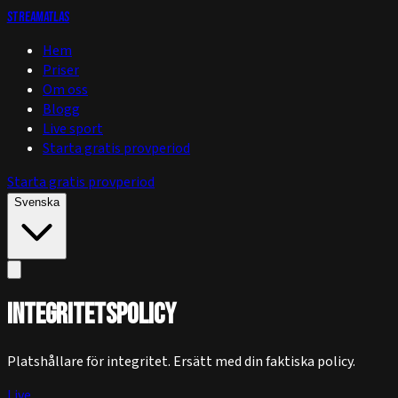
StreamAtlas
Hem
Priser
Om oss
Blogg
Live sport
Starta gratis provperiod
Starta gratis provperiod
Svenska
Integritetspolicy
Platshållare för integritet. Ersätt med din faktiska policy.
Live